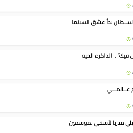
لسلطان بدأ عشق السينما
ل فيك”… الذاكرة الحية
 عــالمـــي
لي مدربا لآسفي لموسمين