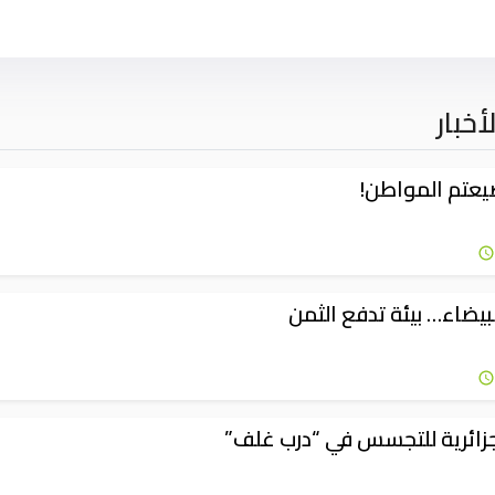
أخبار
عتم المواطن!
لبيضاء… بيئة تدفع الثمن
ائرية للتجسس في “درب غلف”