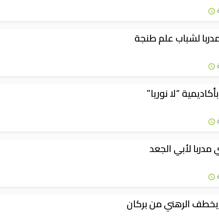
دربا لشباب علم طنجة
كاديمية “لا نوريا”
 مدربا لأبي الجعد
 يخطف الرهني من بركان