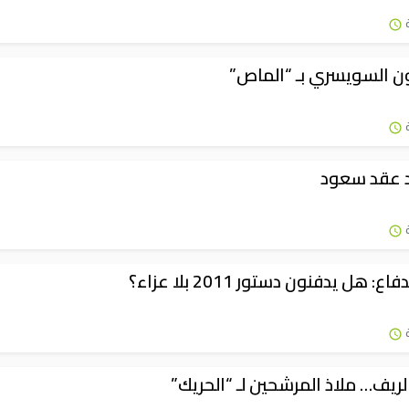
 السويسري بـ “الماص”
د عقد سعود
 هل يدفنون دستور 2011 بلا عزاء؟
ريف… ملاذ المرشحين لـ “الحريك”