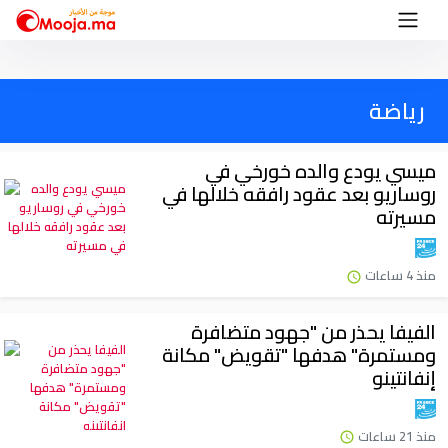
رياضة
ميسي يودع والده خورخي في
روساريو بعد عقود رافقه خلالها في
مسيرته
منذ 4 ساعات
الفيفا يحذر من "جهود متضافرة
ومستمرة" هدفها "تقويض" مكانة
إنفانتينو
منذ 21 ساعات