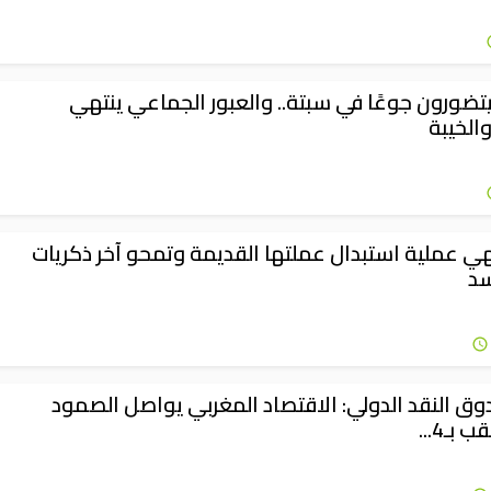
تضورون جوعًا في سبتة.. والعبور الجماعي ينتهي
الخيبة
هي عملية استبدال عملتها القديمة وتمحو آخر ذكريات
سد
دوق النقد الدولي: الاقتصاد المغربي يواصل الصمود
بـ4...